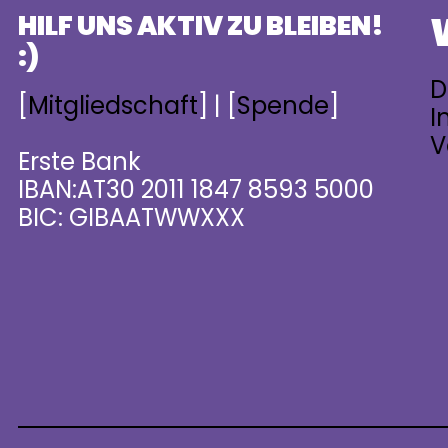
HILF UNS AKTIV ZU BLEIBEN!
:)
D
[
Mitgliedschaft
] | [
Spende
]
I
V
Erste Bank
IBAN:AT30 2011 1847 8593 5000
BIC: GIBAATWWXXX