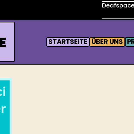
Deafspace:
E
STARTSEITE
ÜBER UNS
P