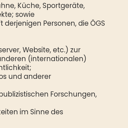
Bühne, Küche, Sportgeräte,
ekte; sowie
aft derjenigen Personen, die ÖGS
erver, Website, etc.) zur
nderen (internationalen)
lichkeit;
eos und anderer
publizistischen Forschungen,
keiten im Sinne des