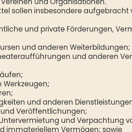
n Vereinen und Organisationen.
ittel sollen insbesondere aufgebrach
tliche und private Förderungen, Ver
ursen und anderen Weiterbildungen;
Theateraufführungen und anderen Ver
äufen;
on Werkzeugen;
ren;
gkeiten und anderen Dienstleistunge
 und Veröffentlichungen;
 Untervermietung und Verpachtung v
d immateriellem Vermögen; sowie