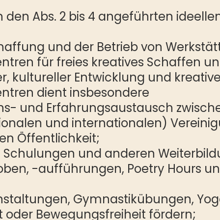
n den Abs. 2 bis 4 angeführten ideellen
e Schaffung und der Betrieb von Werks
ntren für freies kreatives Schaffen u
er, kultureller Entwicklung und kreati
entren dient insbesondere
ns- und Erfahrungsaustausch zwische
ionalen und internationalen) Vereini
n Öffentlichkeit;
n, Schulungen und anderen Weiterbil
oben, -aufführungen, Poetry Hours und
anstaltungen, Gymnastikübungen, Yo
ät oder Bewegungsfreiheit fördern;