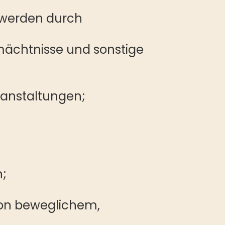
t werden durch
mächtnisse und sonstige
anstaltungen;
n;
on beweglichem,