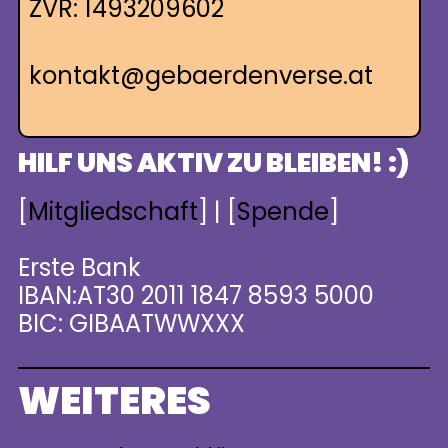
ZVR: 1493209602
kontakt@gebaerdenverse.at
HILF UNS AKTIV ZU BLEIBEN! :)
[
Mitgliedschaft
] | [
Spende
]
Erste Bank
IBAN:AT30 2011 1847 8593 5000
BIC: GIBAATWWXXX
WEITERES